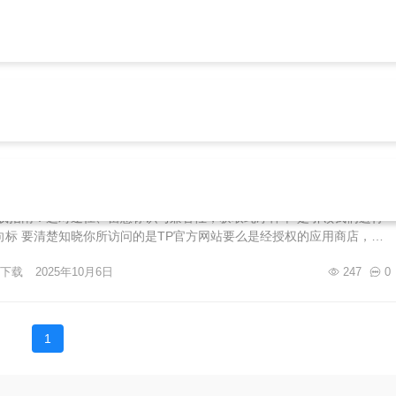
tp官方安卓最新版本下载
网站下载指南：选对途径、留意标识与兼容性，获取
下载指南：选对途径、留意标识与兼容性，获取纯净样本 是引领我们进行
向标 要清楚知晓你所访问的是TP官方网站要么是经授权的应用商店，对
打开浏览器接着直接输入官方域名，要避免经由第三方不明链接去下载，
本下载
2025年10月6日
247
0
网会清楚标明“最新版”字样以及版本号，下载前要严谨仔细核查其与你当
兼容性，这一具体步骤能切实有效规避安全方面的风险如何通过TP官方
版
1