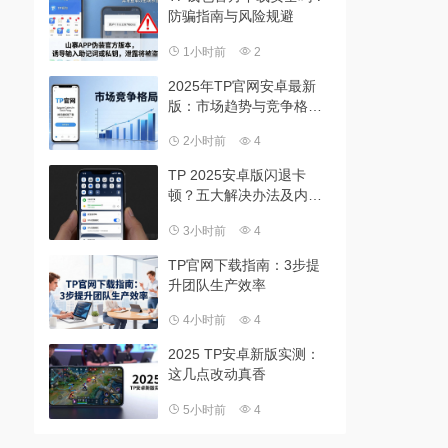
防骗指南与风险规避
1小时前
2
2025年TP官网安卓最新
版：市场趋势与竞争格局
深度解析
2小时前
4
TP 2025安卓版闪退卡
顿？五大解决办法及内存
清理技巧
3小时前
4
TP官网下载指南：3步提
升团队生产效率
4小时前
4
2025 TP安卓新版实测：
这几点改动真香
5小时前
4