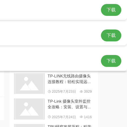
下载
下载
热门文章
如何用手机远程操控TP-
LINK无线路由摄像头？详
下载
细教程来啦
2025年7月30日
5126
TP-LINK无线路由摄像头
连接教程：轻松实现远程
监控保安全
2025年7月23日
3929
TP-Link 摄像头室外监控
全攻略：安装、设置与防
护要点
2025年7月24日
1416
TPU研究发展历程：科学