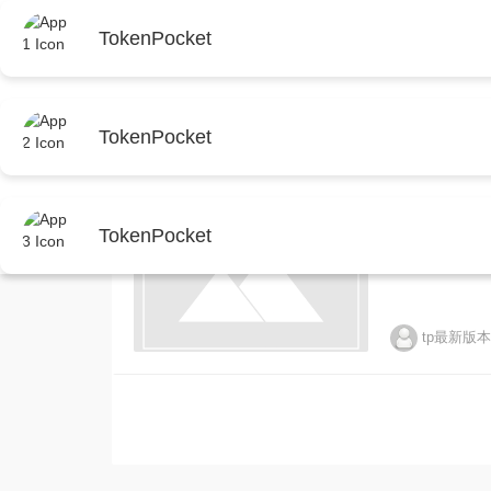
首页
TokenPocket
TokenPocket
远程看管
TP-LI
TokenPocket
TP-LINK
会详细讲讲整
https://w
先把它装上。用
备”那项。根
tp最新版