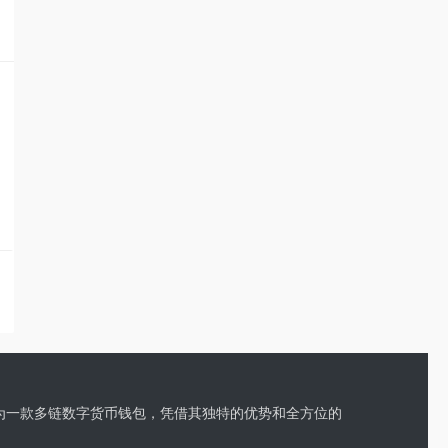
作为一款多链数字货币钱包，凭借其独特的优势和全方位的