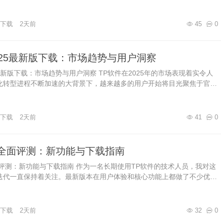
多链资产一键管理的体验着实不错。在日常使用中，查看余额、切换网络
为顺畅，对于有一定经验的玩家而言基本没有门槛。 TokenPocket在细
得相当到位。无论是界面的交互设计，还是各项功能的响
本下载
2天前
45
0
025最新版下载：市场趋势与用户洞察
5最新版下载：市场趋势与用户洞察 TP软件在2025年的市场表现着实令人
化转型进程不断加速的大背景下，越来越多的用户开始将目光聚焦于官方
验。其中，TP官网2025最新版下载已然成为行业关注的核心焦点，这充
对于安全、可靠软件来源有着极为强烈的需求。 从用户画像来看，2025
载群体呈现年轻化趋势。90后和00后用户占比超过60%，他们更倾
本下载
2天前
41
0
版全面评测：新功能与下载指南
面评测：新功能与下载指南 作为一名长期使用TP软件的技术人员，我对这
迭代一直保持着关注。最新版本在用户体验和核心功能上都做了不少优
了解一下。这次从多个维度对TP最新版本进行评估，希望能帮助有需求
明智的选择。 新版本最为显著的改进之处体现在界面布局方面。操作逻
晰，那些常用功能能够轻松触达，以往需要经过多次跳转的繁杂步骤得以
本下载
2天前
32
0
畅度得