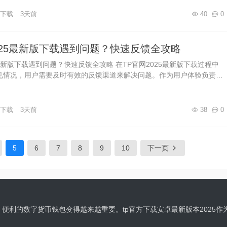
包已有数年的老用户，非常明白安全问题容不得半点马虎。TP是一款颇
密资产管理工具，2025版本在技术层面进行了诸多加固措施。然而，用
本下载
3天前
40
0
025最新版下载遇到问题？快速反馈全攻略
5最新版下载遇到问题？快速反馈全攻略 在TP官网2025最新版下载过程中
见情况，用户需要及时有效的反馈渠道来解决问题。作为用户体验负责人
25最新版下载遇到问题？快速反馈全攻略，我深知快速反馈机制对提升用户
性，下面分享几个实用方法。 在官网下载页面设置明显的反馈入口是关
问题时，往往因为找不到入口而放弃反馈。建议在下载按钮附近或页面底
本下载
3天前
38
0
5
6
7
8
9
10
下一页
便利的数字货币钱包变得越来越重要。tp官方下载安卓最新版本2025