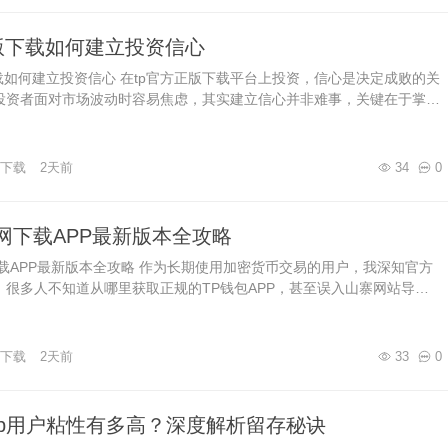
正版下载如何建立投资信心
载如何建立投资信心 在tp官方正版下载平台上投资，信心是决定成败的关
投资者面对市场波动时容易焦虑，其实建立信心并非难事，关键在于掌握
心态。 选择正规渠道下载tp官方正版应用是至关重要的第一步。在如今
斥着大量的山寨软件，这些山寨软件不仅在功能方面存在诸多限制，无法
常需求，而且还极有可能涉及资金安全的风险，给用户带来潜在的损失。
本下载
2天前
34
0
网下载APP最新版本全攻略
载APP最新版本全攻略 作为长期使用加密货币交易的用户，我深知官方
。很多人不知道从哪里获取正规的TP钱包APP，甚至误入山寨网站导致
到官方入口是保护资产安全的第一步，下面我来分享具体操作方法。 进
的方式是通过搜索引擎输入"TokenPocket"或"TP钱包官网"。注意认准
址通常以tokenpocket.vip结尾。有些用户会点
本下载
2天前
33
0
pp用户粘性有多高？深度解析留存秘诀