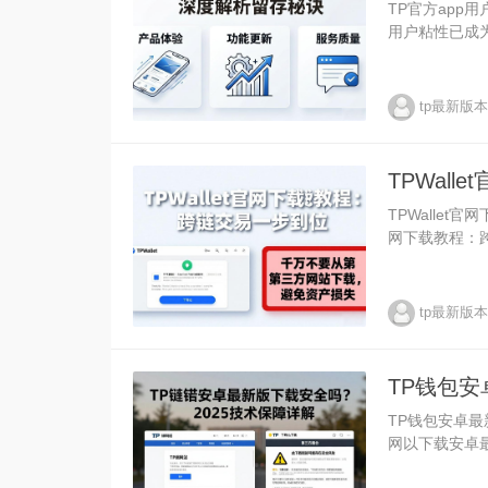
TP官方app
用户粘性已成
分，其用户粘
可以发现，用
度。 从实际数
tp最新版
展现出了
TPWal
TPWallet
网下载教程：跨
包应用，能帮
今天就把完整流
浏览器，在搜索
tp最新版
TP钱包安
TP钱包安卓最
网以下载安卓最
保障详解，他