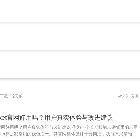
tp官方安卓最新版本下载
下载安装后怎么用？新手设置教程全攻略
安装后怎么用？新手设置教程全攻略 刚把TP钱包从官网下好，面对一堆选
。这个钱包支持多种链上资产，初次使用需要认真配置才能保障资金安
半年，今天把关键步骤整理出来，希望能帮到刚入手的朋友们。 第一步
。当打开钱包后，系统会随即生成12个随机单词，这可是你找回资产的
定要用手写的方式记录在纸上，然后存放在安全之处，千万不要进行截图
本下载
2天前
43
0
存在手
Pocket官网好用吗？用户真实体验与改进建议
cket官网好用吗？用户真实体验与改进建议 作为一个长期接触加密货币的老用
Pocket算是我常用的钱包之一。其官网整体设计十分简洁，功能布局清晰合