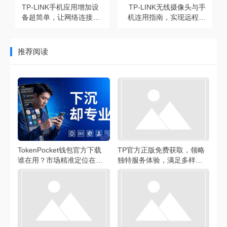
TP-LINK手机应用增加设
TP-LINK无线摄像头与手
备超简单，让网络连接更
机连用指南，实现远程看
稳固方便
管超方便
推荐阅读
TokenPocket钱包官方下载
TP官方正版免费获取，领略
谁在用？市场精准定位在
独特服务体验，满足多样需
哪？
求