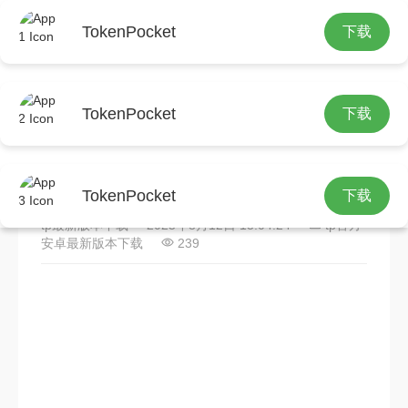
TokenPocket
下载
首页
tp官方安卓最新版本下载
正文
TokenPocket
下载
使用TP-Link监控设备的实用
技巧，你知道多少？
TokenPocket
下载
tp最新版本下载
2025年8月12日 13:04:24
tp官方
安卓最新版本下载
239