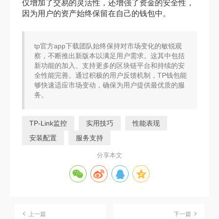
仅增加了交易的灵活性，还增强了资金的安全性，
因为用户的资产始终保留在自己的钱包中。
tp官方app下载团队始终保持对市场变化的敏锐观
察，不断推出新版本以满足用户需求。这其中包括
新功能的加入、支持更多的区块链平台和持续的安
全性能完善。通过积极的用户反馈机制，TP钱包能
够快速适应市场变动，确保为用户提供最优质的服
务。
TP-Link监控
实用技巧
性能表现
安装配置
服务支持
分享本文
上一篇
下一篇