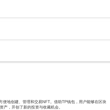
tp官方安卓最新版本下载
 SE：简约外观与出色NVMe性能兼具
p官方安卓最新版本下载
283
以方便地创建、管理和交易NFT。借助TP钱包，用户能够在区块
资产，开创了新的投资与收藏机会。