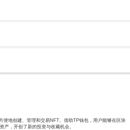
tp官方安卓最新版本下载
实用功能与真实评价
p官方安卓最新版本下载
108
以方便地创建、管理和交易NFT。借助TP钱包，用户能够在区块
资产，开创了新的投资与收藏机会。