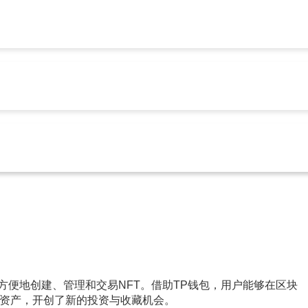
tp官方安卓最新版本下载
后常见问题，手把手教你解决
p官方安卓最新版本下载
166
以方便地创建、管理和交易NFT。借助TP钱包，用户能够在区块
资产，开创了新的投资与收藏机会。