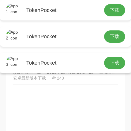
TokenPocket
下载
首页
tp官方安卓最新版本下载
正文
TokenPocket
下载
数字化浪潮下，TP官方网站
下载的核心价值与安全考量
TokenPocket
下载
tp最新版本下载
2025年10月3日 18:07:20
tp官方
安卓最新版本下载
249